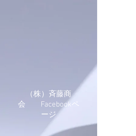
​（株）斉藤商
会 Facebookペ
ージ